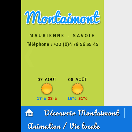
MAURIENNE - SAVOIE
Téléphone : +33 (0)4 79 56 35 45
07
AOÛT
08
AOÛT
17°c
28°c
16°c
31°c
Découvrir Montaimont
Animation / Vie locale