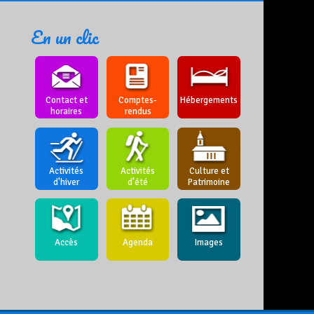
En un clic
Contact et
Comptes-
Hébergements
horaires
rendus
Activités
Activités
Culture et
d'hiver
d'été
Patrimoine
Accès
Agenda
Images