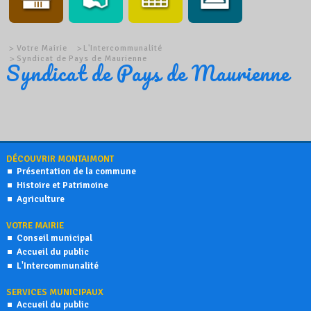
Votre Mairie
L'Intercommunalité
Syndicat de Pays de Maurienne
Syndicat de Pays de Maurienne
DÉCOUVRIR MONTAIMONT
Présentation de la commune
Histoire et Patrimoine
Agriculture
VOTRE MAIRIE
Conseil municipal
Accueil du public
L'Intercommunalité
SERVICES MUNICIPAUX
Accueil du public