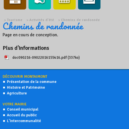
Tourisme
Activités d'été
Chemins de randonnée
Chemins de randonnée
Page en cours de conception.
Plus d'informations
doc090216-09022016155416.pdf (337ko)
DÉCOUVRIR MONTAIMONT
Présentation de la commune
Histoire et Patrimoine
Agriculture
VOTRE MAIRIE
Conseil municipal
Accueil du public
L'Intercommunalité