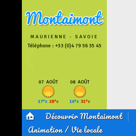
MAURIENNE - SAVOIE
Téléphone : +33 (0)4 79 56 35 45
07
AOÛT
08
AOÛT
17°c
28°c
16°c
31°c
Découvrir Montaimont
Animation / Vie locale