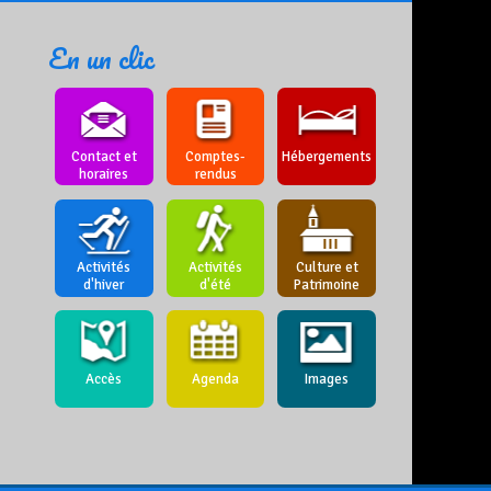
En un clic
Contact et
Comptes-
Hébergements
horaires
rendus
Activités
Activités
Culture et
d'hiver
d'été
Patrimoine
Accès
Agenda
Images